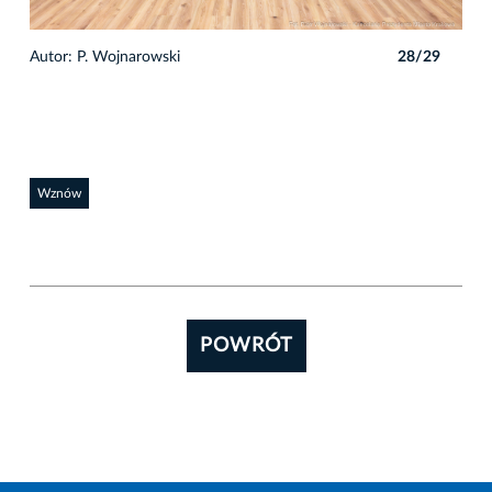
9
Autor: P. Wojnarowski
28/29
Auto
Wznów
POWRÓT