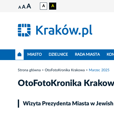
A
A
A
A
A
MIASTO
DZIELNICE
RADA MIASTA
KO
Strona główna
OtoFotoKronika Krakowa
Marzec 2025
OtoFotoKronika Krako
Wizyta Prezydenta Miasta w Jewis