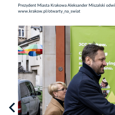
Prezydent Miasta Krakowa Aleksander Miszalski odwi
www.krakow.pl/otwarty_na_swiat
JĘCIE