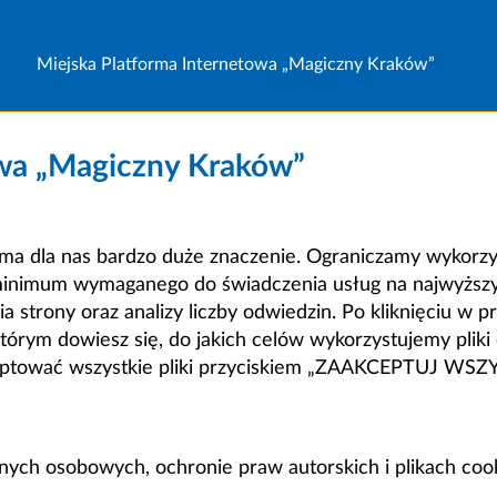
Miejska Platforma Internetowa „Magiczny Kraków”
owa „Magiczny Kraków”
a dla nas bardzo duże znaczenie. Ograniczamy wykorzyst
minimum wymaganego do świadczenia usług na najwyższym
strony oraz analizy liczby odwiedzin. Po kliknięciu w pr
m dowiesz się, do jakich celów wykorzystujemy pliki c
ceptować wszystkie pliki przyciskiem „ZAAKCEPTUJ WS
anych osobowych, ochronie praw autorskich i plikach coo