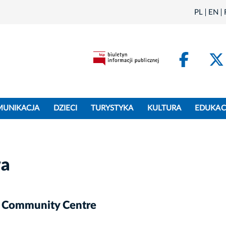
PL
EN
Face
MUNIKACJA
DZIECI
TURYSTYKA
KULTURA
EDUKAC
wa
h Community Centre