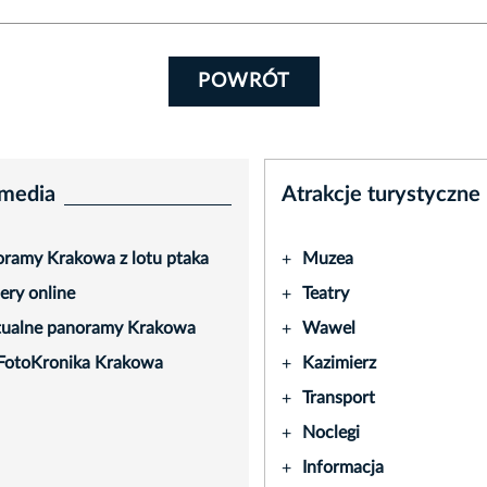
POWRÓT
media
Atrakcje turystyczne
ramy Krakowa z lotu ptaka
Muzea
+
ry online
Teatry
+
tualne panoramy Krakowa
Wawel
+
FotoKronika Krakowa
Kazimierz
+
Transport
+
Noclegi
+
Informacja
+