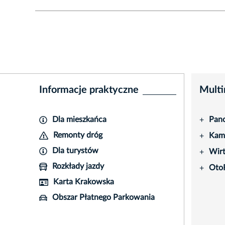
Informacje praktyczne
Multi
Dla mieszkańca
Pano
+
Remonty dróg
Kame
+
Dla turystów
Wir
+
Rozkłady jazdy
Oto
+
Karta Krakowska
Obszar Płatnego Parkowania