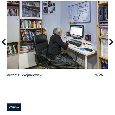
6
Autor: P. Wojnarowski
9/26
Auto
Wznów