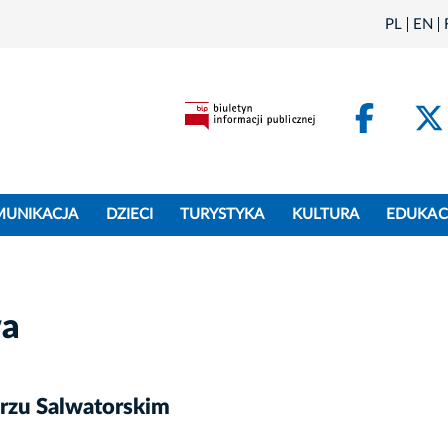
PL
EN
Face
MUNIKACJA
DZIECI
TURYSTYKA
KULTURA
EDUKAC
wa
rzu Salwatorskim