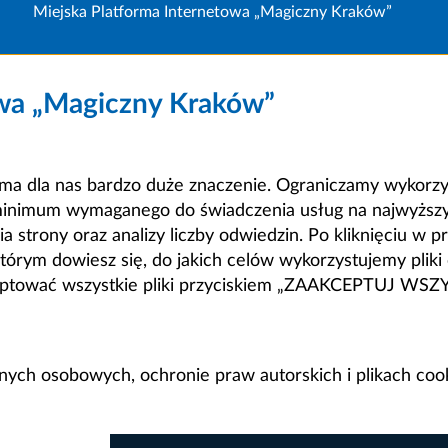
Miejska Platforma Internetowa „Magiczny Kraków”
owa „Magiczny Kraków”
a dla nas bardzo duże znaczenie. Ograniczamy wykorzyst
minimum wymaganego do świadczenia usług na najwyższym
strony oraz analizy liczby odwiedzin. Po kliknięciu w pr
m dowiesz się, do jakich celów wykorzystujemy pliki c
ceptować wszystkie pliki przyciskiem „ZAAKCEPTUJ WS
anych osobowych, ochronie praw autorskich i plikach coo