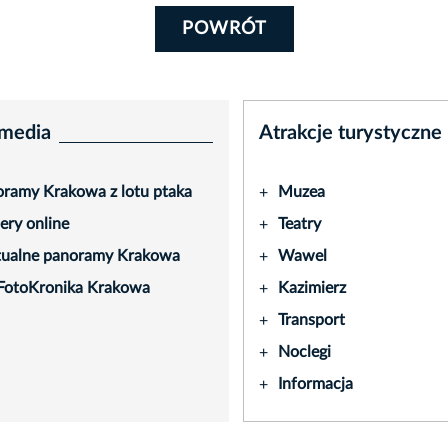
POWRÓT
media
Atrakcje turystyczne
ramy Krakowa z lotu ptaka
Muzea
+
ry online
Teatry
+
tualne panoramy Krakowa
Wawel
+
FotoKronika Krakowa
Kazimierz
+
Transport
+
Noclegi
+
Informacja
+