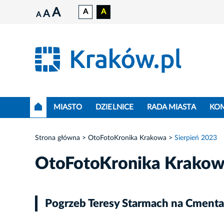
A
A
A
A
A
MIASTO
DZIELNICE
RADA MIASTA
KO
Strona główna
OtoFotoKronika Krakowa
Sierpień 2023
OtoFotoKronika Krako
Pogrzeb Teresy Starmach na Cmenta