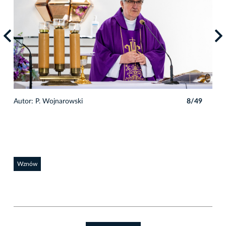
9
Autor: P. Wojnarowski
8/49
Auto
Wznów