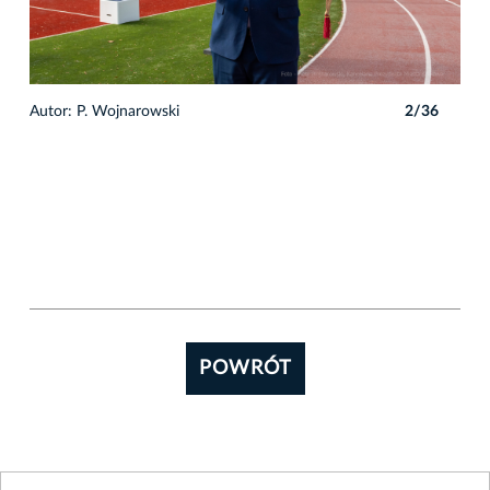
6
Autor: P. Wojnarowski
2/36
Auto
POWRÓT