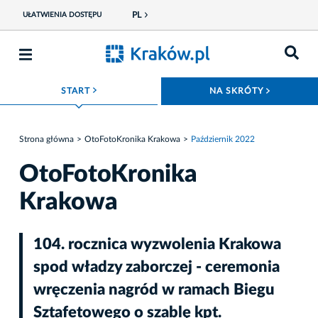
PL
UŁATWIENIA DOSTĘPU
ROZWIŃ MENU
ROZWIŃ
START
NA SKRÓTY
Strona główna
OtoFotoKronika Krakowa
Październik 2022
OtoFotoKronika
Krakowa
104. rocznica wyzwolenia Krakowa
spod władzy zaborczej - ceremonia
wręczenia nagród w ramach Biegu
Sztafetowego o szablę kpt.