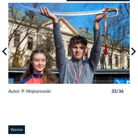
6
Autor: P. Wojnarowski
33/36
Auto
Wznów