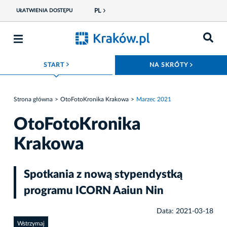
PL
UŁATWIENIA DOSTĘPU
ROZWIŃ MENU
ROZWIŃ
START
NA SKRÓTY
Strona główna
OtoFotoKronika Krakowa
Marzec 2021
OtoFotoKronika
Krakowa
Spotkania z nową stypendystką
programu ICORN Aaiun Nin
Data: 2021-03-18
Wstrzymaj