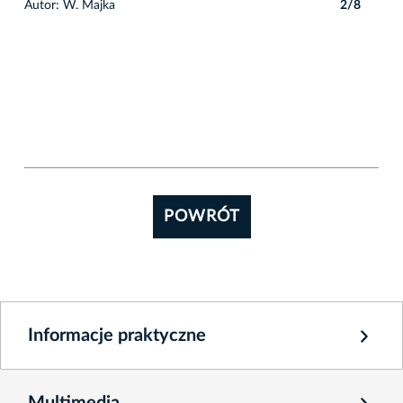
8
Autor: W. Majka
2/8
POWRÓT
Informacje praktyczne
Multimedia