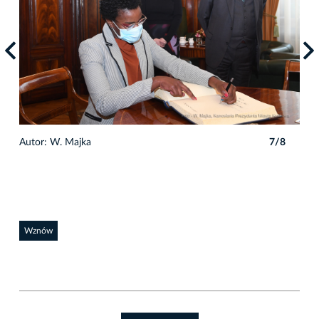
8
Autor: W. Majka
7/8
Auto
Wznów