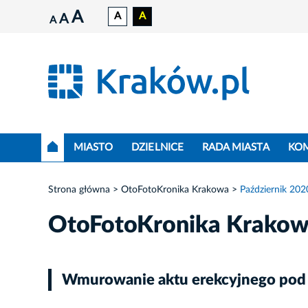
A
A
A
A
A
MIASTO
DZIELNICE
RADA MIASTA
KO
Strona główna
OtoFotoKronika Krakowa
Październik 202
OtoFotoKronika Krako
Wmurowanie aktu erekcyjnego pod 