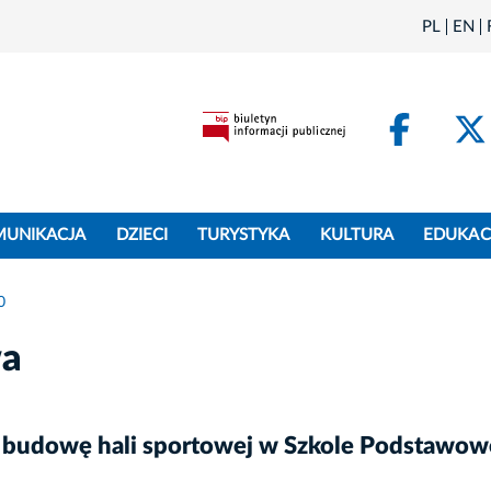
PL
EN
Face
MUNIKACJA
DZIECI
TURYSTYKA
KULTURA
EDUKAC
0
wa
budowę hali sportowej w Szkole Podstawowe