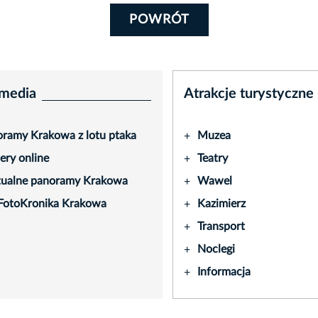
POWRÓT
media
Atrakcje turystyczne
ramy Krakowa z lotu ptaka
Muzea
+
ry online
Teatry
+
tualne panoramy Krakowa
Wawel
+
FotoKronika Krakowa
Kazimierz
+
Transport
+
Noclegi
+
Informacja
+