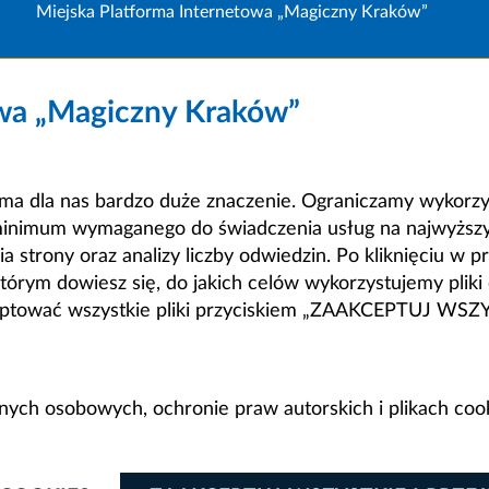
Miejska Platforma Internetowa „Magiczny Kraków”
owa „Magiczny Kraków”
a dla nas bardzo duże znaczenie. Ograniczamy wykorzyst
minimum wymaganego do świadczenia usług na najwyższym
strony oraz analizy liczby odwiedzin. Po kliknięciu w pr
m dowiesz się, do jakich celów wykorzystujemy pliki c
ceptować wszystkie pliki przyciskiem „ZAAKCEPTUJ WS
anych osobowych, ochronie praw autorskich i plikach coo