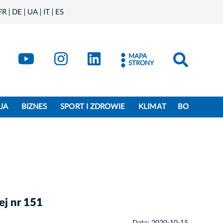
FR
DE
UA
IT
ES
book
Kraków - X
Kraków - YouTube
Kraków - Instagram
Kraków - LinkedIn
MAPA
STRONY
JA
BIZNES
SPORT I ZDROWIE
KLIMAT
BO
j nr 151
Data: 2020-10-15