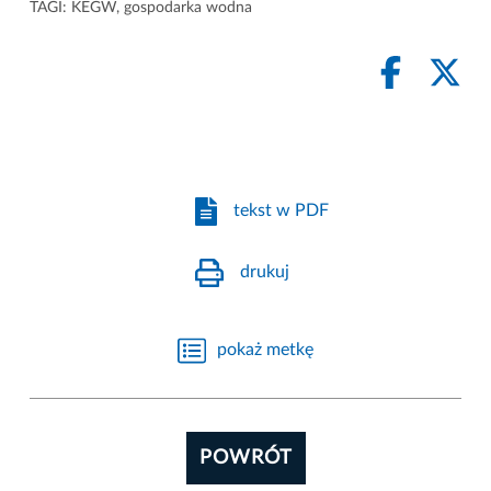
TAGI:
KEGW
,
gospodarka wodna
tekst w PDF
drukuj
pokaż metkę
POWRÓT