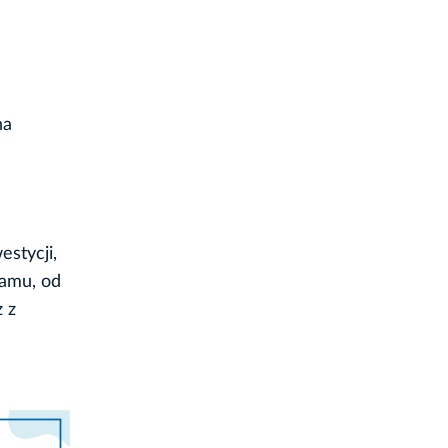
na
stycji,
ramu, od
 z