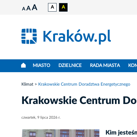
A
A
A
A
A
MIASTO
DZIELNICE
RADA MIASTA
KO
Klimat
Krakowskie Centrum Doradztwa Energetycznego
Krakowskie Centrum Do
czwartek, 9 lipca 2026 r.
Kim jesteś