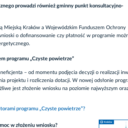
nego prowadzi również gminny punkt konsultacyjno-
ną Miejską Kraków a Wojewódzkim Funduszem Ochrony
nioski o dofinansowanie czy płatność w programie moż
rgetycznego.
em programu „Czyste powietrze”
icjenta – od momentu podjęcia decyzji o realizacji inwe
ia projektu i rozliczenia dotacji. W nowej odsłonie prog
żliwe jest złożenie wniosku na poziomie najwyższym oraz
ratorami programu „Czyste powietrze”?
omoc w złożeniu wniosku?