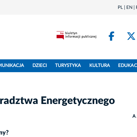
PL
EN
Face
MUNIKACJA
DZIECI
TURYSTYKA
KULTURA
EDUKAC
radztwa Energetycznego
A
my?