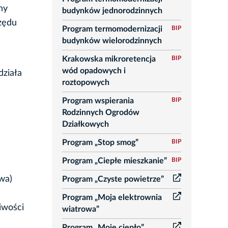
ny
budynków jednorodzinnych
zędu
Program termomodernizacji
BIP
budynków wielorodzinnych
Krakowska mikroretencja
BIP
wód opadowych i
ziała
roztopowych
Program wspierania
BIP
Rodzinnych Ogrodów
Działkowych
Program „Stop smog”
BIP
Program „Ciepłe mieszkanie”
BIP
wa)
Program „Czyste powietrze”
Program „Moja elektrownia
iwości
wiatrowa”
Program „Moje ciepło”