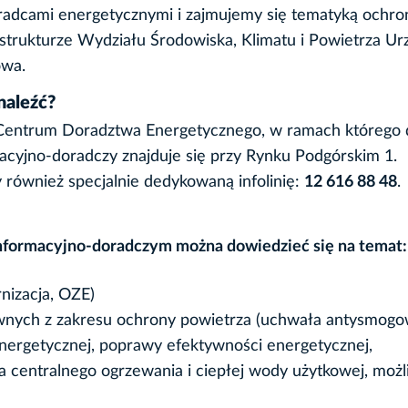
adcami energetycznymi i zajmujemy się tematyką ochro
strukturze Wydziału Środowiska, Klimatu i Powietrza Ur
owa.
naleźć?
Centrum Doradztwa Energetycznego, w ramach którego d
acyjno-doradczy znajduje się przy Rynku Podgórskim 1.
również specjalnie dedykowaną infolinię:
12 616 88 48
.
nformacyjno-doradczym można dowiedzieć się na temat:
izacja, OZE)
wnych z zakresu ochrony powietrza (uchwała antysmogo
energetycznej, poprawy efektywności energetycznej,
 centralnego ogrzewania i ciepłej wody użytkowej, możl