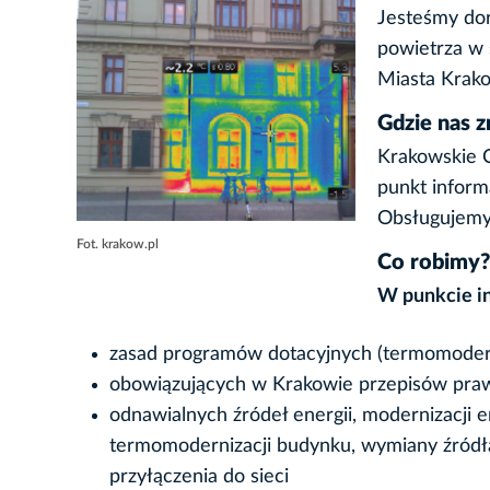
Jesteśmy dor
powietrza w 
Miasta Krak
Gdzie nas z
Krakowskie 
punkt inform
Obsługujemy 
Fot. krakow.pl
Co robimy?
W punkcie i
zasad programów dotacyjnych (termomodern
obowiązujących w Krakowie przepisów pra
odnawialnych źródeł energii, modernizacji 
termomodernizacji budynku, wymiany źródła
przyłączenia do sieci