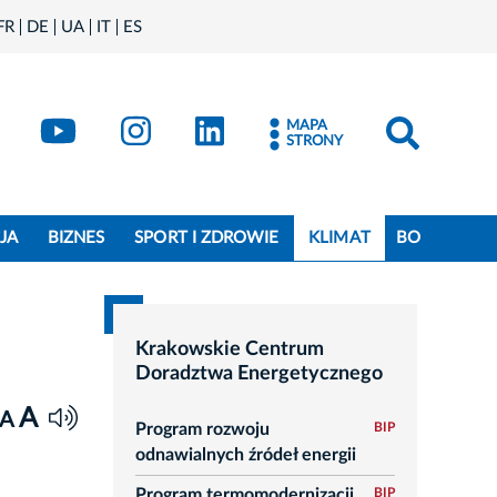
FR
DE
UA
IT
ES
book
Kraków - X
Kraków - YouTube
Kraków - Instagram
Kraków - LinkedIn
MAPA
STRONY
JA
BIZNES
SPORT I ZDROWIE
KLIMAT
BO
Krakowskie Centrum
Doradztwa Energetycznego
A
A
Program rozwoju
BIP
odnawialnych źródeł energii
Program termomodernizacji
BIP