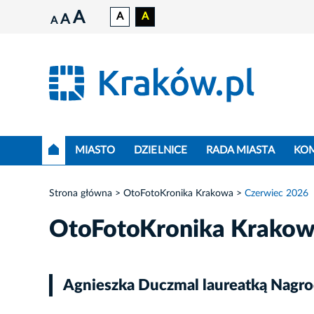
A
A
A
A
A
MIASTO
DZIELNICE
RADA MIASTA
KO
Strona główna
OtoFotoKronika Krakowa
Czerwiec 2026
OtoFotoKronika Krako
Agnieszka Duczmal laureatką Nagr