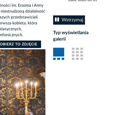
ności im. Erazma i Anny
 niestrudzoną działalność
szych przedstawicieli
Wstrzymaj
erwsza kobieta, która
 klasycznych,
Typ wyświetlania
ymfonicznych.
galerii
OBIERZ TO ZDJĘCIE