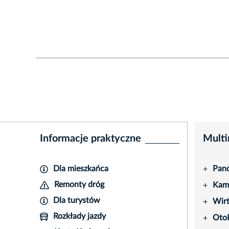
Informacje praktyczne
Multi
Dla mieszkańca
Pano
+
Remonty dróg
Kame
+
Dla turystów
Wir
+
Rozkłady jazdy
Oto
+