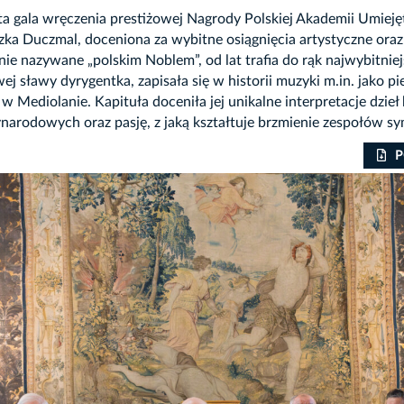
 gala wręczenia prestiżowej Nagrody Polskiej Akademii Umiejęt
ka Duczmal, doceniona za wybitne osiągnięcia artystyczne oraz
nie nazywane „polskim Noblem”, od lat trafia do rąk najwybitniej
ej sławy dyrygentka, zapisała się w historii muzyki m.in. jako pi
w Mediolanie. Kapituła doceniła jej unikalne interpretacje dzieł
arodowych oraz pasję, z jaką kształtuje brzmienie zespołów s
P