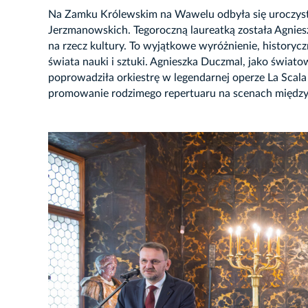
Na Zamku Królewskim na Wawelu odbyła się uroczysta
Jerzmanowskich. Tegoroczną laureatką została Agniesz
na rzecz kultury. To wyjątkowe wyróżnienie, historycz
świata nauki i sztuki. Agnieszka Duczmal, jako światow
poprowadziła orkiestrę w legendarnej operze La Scala 
promowanie rodzimego repertuaru na scenach międzyn
JĘCIE