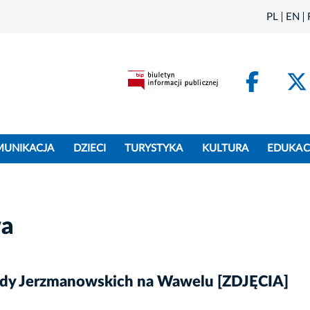
PL
EN
Face
MUNIKACJA
DZIECI
TURYSTYKA
KULTURA
EDUKAC
wa
ody Jerzmanowskich na Wawelu [ZDJĘCIA]