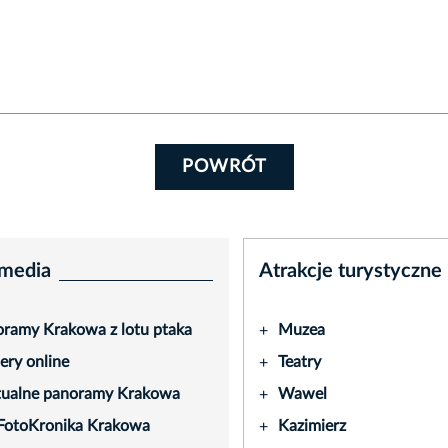
POWRÓT
media
Atrakcje turystyczne
ramy Krakowa z lotu ptaka
Muzea
+
ry online
Teatry
+
tualne panoramy Krakowa
Wawel
+
FotoKronika Krakowa
Kazimierz
+