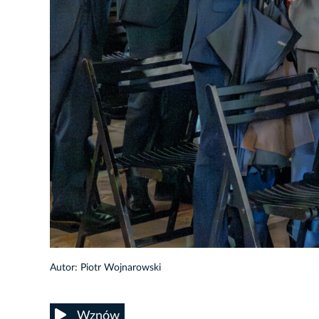
26/32
Autor: Piotr Wojnarowski
Wznów