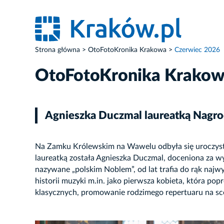
Strona główna
OtoFotoKronika Krakowa
Czerwiec 2026
OtoFotoKronika Krako
Agnieszka Duczmal laureatką Nagr
Na Zamku Królewskim na Wawelu odbyła się uroczysta
laureatką została Agnieszka Duczmal, doceniona za wyb
nazywane „polskim Noblem”, od lat trafia do rąk najwy
historii muzyki m.in. jako pierwsza kobieta, która pop
klasycznych, promowanie rodzimego repertuaru na sce
ZDJĘCIE