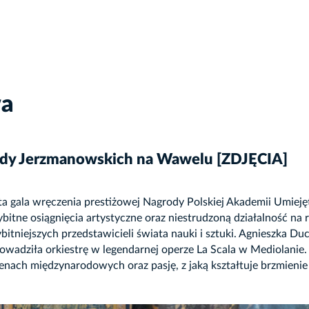
wa
ody Jerzmanowskich na Wawelu [ZDJĘCIA]
 gala wręczenia prestiżowej Nagrody Polskiej Akademii Umieję
itne osiągnięcia artystyczne oraz niestrudzoną działalność na r
bitniejszych przedstawicieli świata nauki i sztuki. Agnieszka Du
rowadziła orkiestrę w legendarnej operze La Scala w Mediolanie. K
nach międzynarodowych oraz pasję, z jaką kształtuje brzmieni