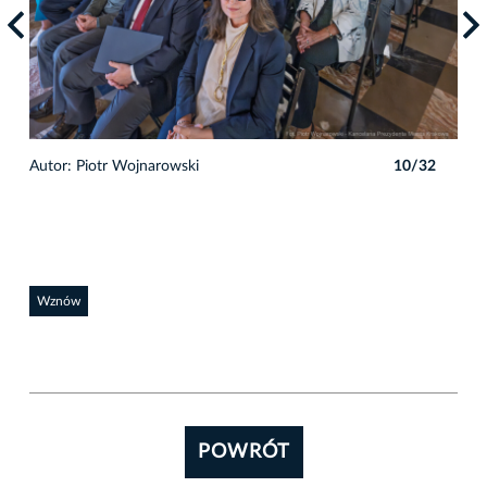
2
Autor: Piotr Wojnarowski
10/32
Auto
Wznów
POWRÓT