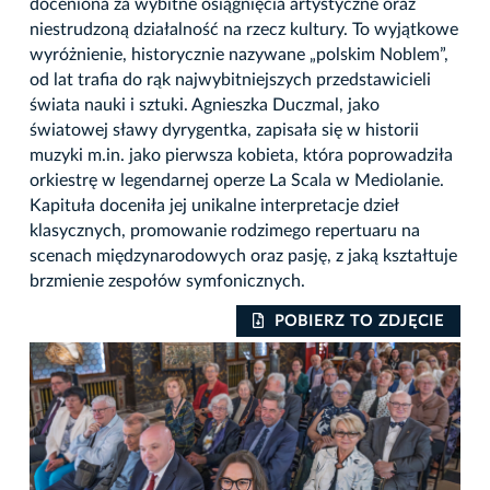
doceniona za wybitne osiągnięcia artystyczne oraz
niestrudzoną działalność na rzecz kultury. To wyjątkowe
wyróżnienie, historycznie nazywane „polskim Noblem”,
od lat trafia do rąk najwybitniejszych przedstawicieli
świata nauki i sztuki. Agnieszka Duczmal, jako
światowej sławy dyrygentka, zapisała się w historii
muzyki m.in. jako pierwsza kobieta, która poprowadziła
orkiestrę w legendarnej operze La Scala w Mediolanie.
Kapituła doceniła jej unikalne interpretacje dzieł
klasycznych, promowanie rodzimego repertuaru na
scenach międzynarodowych oraz pasję, z jaką kształtuje
brzmienie zespołów symfonicznych.
IE
POBIERZ TO ZDJĘCIE