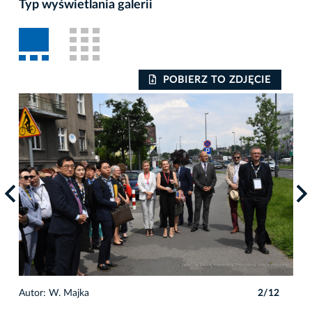
Typ wyświetlania galerii
POBIERZ TO ZDJĘCIE
Auto
2
Autor: W. Majka
2/12