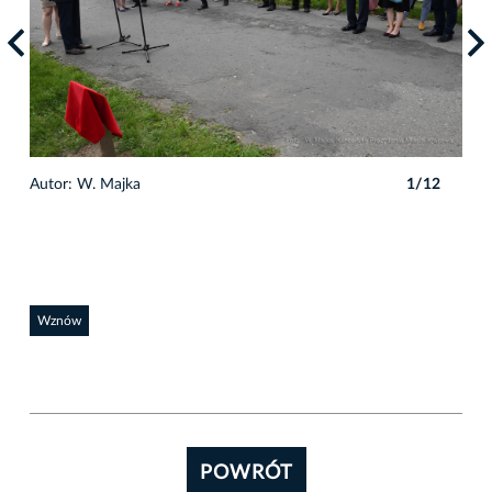
Autor: W. Majka
1/12
Auto
Wznów
POWRÓT