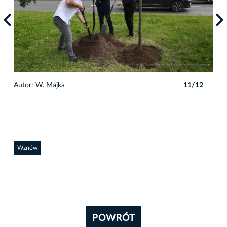
2
Autor: W. Majka
11/12
Auto
Wznów
POWRÓT