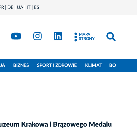
FR
DE
UA
IT
ES
book
Kraków - X
Kraków - YouTube
Kraków - Instagram
Kraków - LinkedIn
MAPA
STRONY
JA
BIZNES
SPORT I ZDROWIE
KLIMAT
BO
 Muzeum Krakowa i Brązowego Medalu