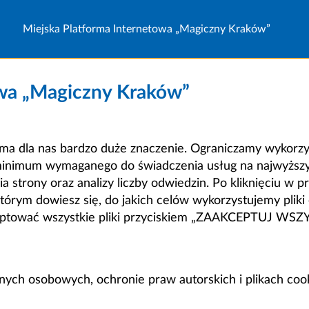
Miejska Platforma Internetowa „Magiczny Kraków”
owa „Magiczny Kraków”
a dla nas bardzo duże znaczenie. Ograniczamy wykorzyst
minimum wymaganego do świadczenia usług na najwyższym
strony oraz analizy liczby odwiedzin. Po kliknięciu w pr
m dowiesz się, do jakich celów wykorzystujemy pliki c
ceptować wszystkie pliki przyciskiem „ZAAKCEPTUJ WS
anych osobowych, ochronie praw autorskich i plikach coo