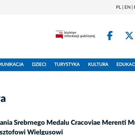
PL
EN
Face
MUNIKACJA
DZIECI
TURYSTYKA
KULTURA
EDUKAC
wa
yznania Srebrnego Medalu Cracoviae Merenti
zysztofowi Wielgusowi