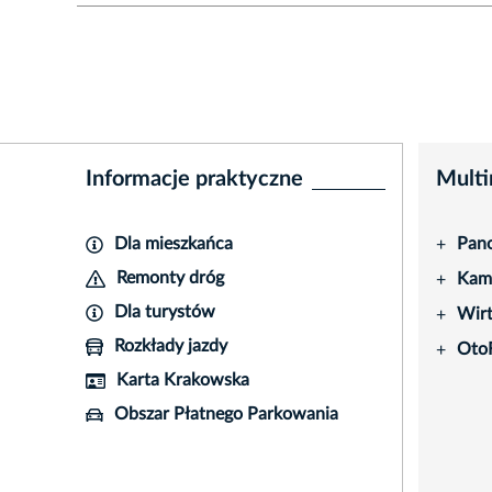
Informacje praktyczne
Multi
Dla mieszkańca
Pano
+
Remonty dróg
Kame
+
Dla turystów
Wir
+
Rozkłady jazdy
Oto
+
Karta Krakowska
Obszar Płatnego Parkowania