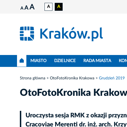
A
A
A
A
A
MIASTO
DZIELNICE
RADA MIASTA
KO
Strona główna
OtoFotoKronika Krakowa
Grudzień 2019
OtoFotoKronika Krako
Uroczysta sesja RMK z okazji prz
Cracoviae Merenti dr. inż. arch. Kr