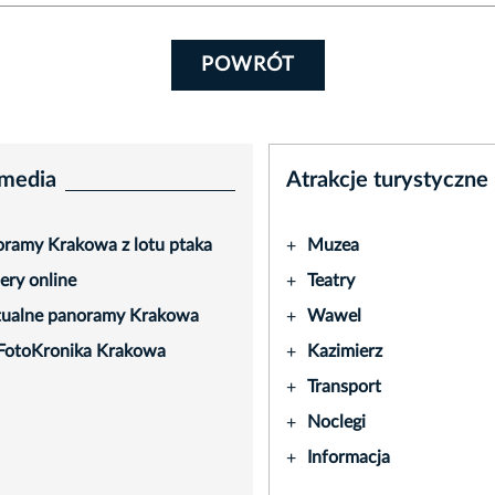
POWRÓT
media
Atrakcje turystyczne
ramy Krakowa z lotu ptaka
Muzea
+
ry online
Teatry
+
tualne panoramy Krakowa
Wawel
+
FotoKronika Krakowa
Kazimierz
+
Transport
+
Noclegi
+
Informacja
+