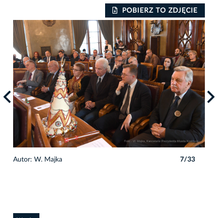
IE
POBIERZ TO ZDJĘCIE
3
Autor: W. Majka
7/33
Auto