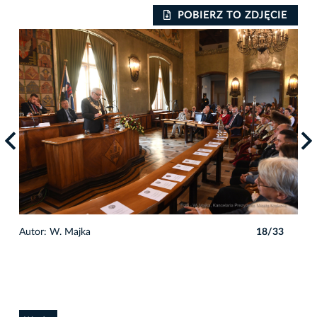
IE
POBIERZ TO ZDJĘCIE
3
Autor: W. Majka
18/33
Auto