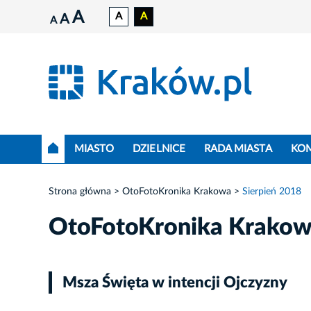
A
A
A
A
A
MIASTO
DZIELNICE
RADA MIASTA
KO
Strona główna
OtoFotoKronika Krakowa
Sierpień 2018
OtoFotoKronika Krako
Msza Święta w intencji Ojczyzny