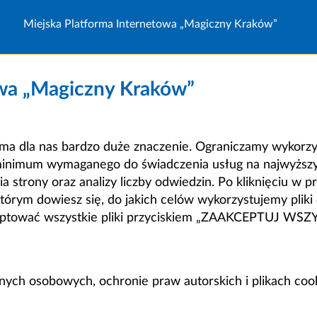
Miejska Platforma Internetowa „Magiczny Kraków”
owa „Magiczny Kraków”
a dla nas bardzo duże znaczenie. Ograniczamy wykorzyst
minimum wymaganego do świadczenia usług na najwyższym
strony oraz analizy liczby odwiedzin. Po kliknięciu w pr
m dowiesz się, do jakich celów wykorzystujemy pliki c
ceptować wszystkie pliki przyciskiem „ZAAKCEPTUJ WS
anych osobowych, ochronie praw autorskich i plikach coo