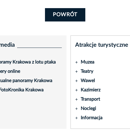
POWRÓT
media
Atrakcje turystyczne
ramy Krakowa z lotu ptaka
Muzea
+
ry online
Teatry
+
tualne panoramy Krakowa
Wawel
+
FotoKronika Krakowa
Kazimierz
+
Transport
+
Noclegi
+
Informacja
+