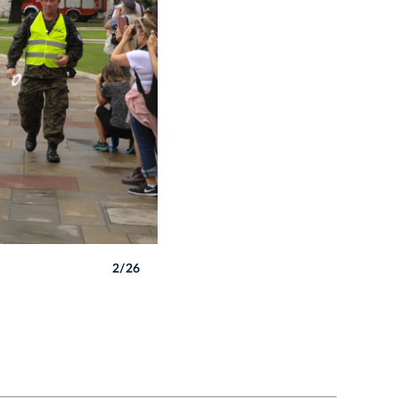
2/26
Msza Święta w intencji Ojczyzny
Autor: B. Świerzowski