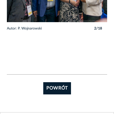
8
Autor: P. Wojnarowski
2/18
Auto
POWRÓT