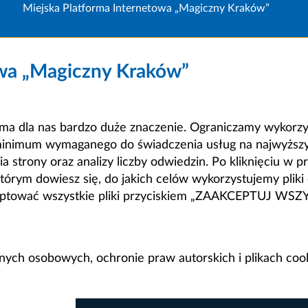
Miejska Platforma Internetowa „Magiczny Kraków”
owa „Magiczny Kraków”
a dla nas bardzo duże znaczenie. Ograniczamy wykorzyst
minimum wymaganego do świadczenia usług na najwyższym
strony oraz analizy liczby odwiedzin. Po kliknięciu w pr
m dowiesz się, do jakich celów wykorzystujemy pliki c
ceptować wszystkie pliki przyciskiem „ZAAKCEPTUJ WS
anych osobowych, ochronie praw autorskich i plikach coo