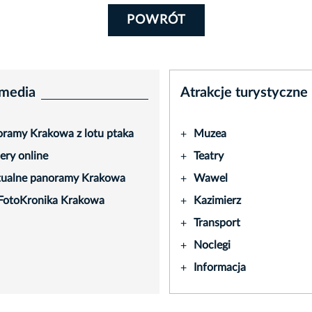
POWRÓT
media
Atrakcje turystyczne
ramy Krakowa z lotu ptaka
Muzea
+
ry online
Teatry
+
tualne panoramy Krakowa
Wawel
+
FotoKronika Krakowa
Kazimierz
+
Transport
+
Noclegi
+
Informacja
+