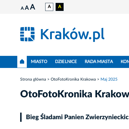
A
A
A
A
A
MIASTO
DZIELNICE
RADA MIASTA
KO
Strona główna
OtoFotoKronika Krakowa
Maj 2025
OtoFotoKronika Krako
Bieg Śladami Panien Zwierzyniecki