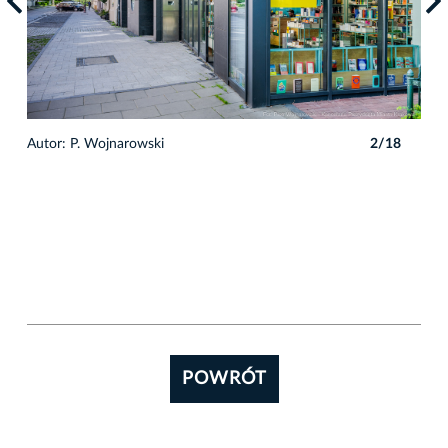
8
Autor: P. Wojnarowski
2/18
POWRÓT