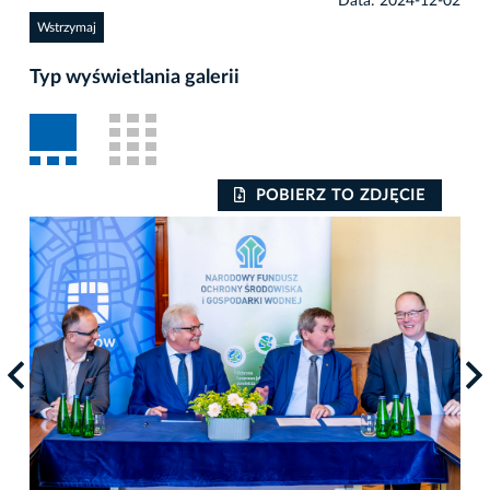
Data: 2024-12-02
Wstrzymaj
Typ wyświetlania galerii
POBIERZ TO ZDJĘCIE
Auto