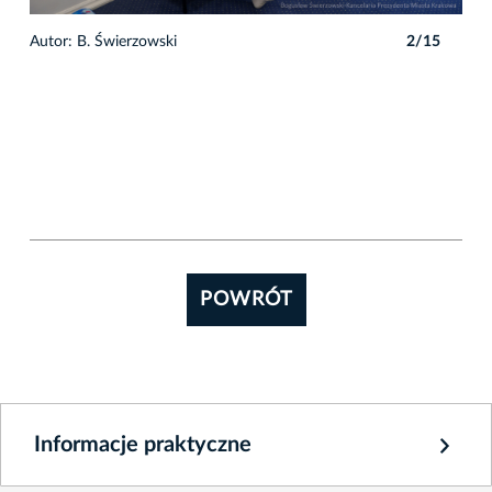
5
Autor: B. Świerzowski
2/15
Auto
POWRÓT
Informacje praktyczne