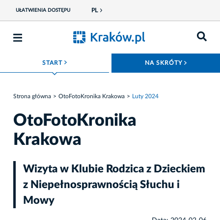
PL
UŁATWIENIA DOSTĘPU
ROZWIŃ MENU
ROZWIŃ
START
NA SKRÓTY
Strona główna
OtoFotoKronika Krakowa
Luty 2024
OtoFotoKronika
Krakowa
Wizyta w Klubie Rodzica z Dzieckiem
z Niepełnosprawnością Słuchu i
Mowy