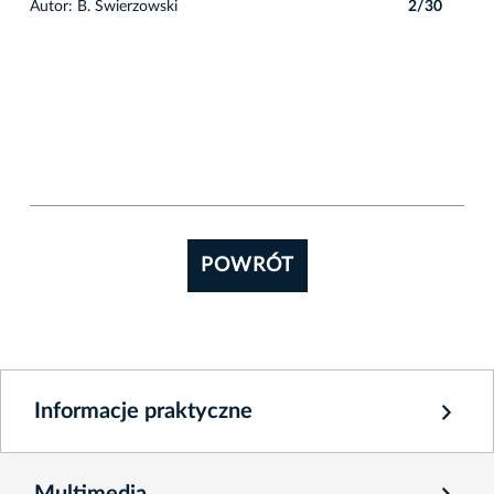
0
Autor: B. Świerzowski
2/30
POWRÓT
Informacje praktyczne