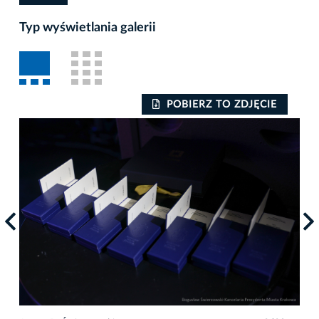
Typ wyświetlania galerii
POBIERZ TO ZDJĘCIE
Auto