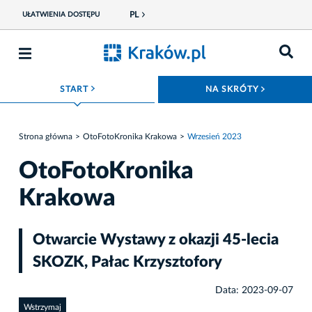
PL
UŁATWIENIA DOSTĘPU
ROZWIŃ MENU
ROZWIŃ
START
NA SKRÓTY
Strona główna
OtoFotoKronika Krakowa
Wrzesień 2023
OtoFotoKronika
Krakowa
Otwarcie Wystawy z okazji 45-lecia
SKOZK, Pałac Krzysztofory
Data: 2023-09-07
Wstrzymaj