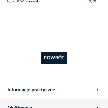
1
Autor: P. Wojnarowski
2/31
Auto
POWRÓT
Informacje praktyczne