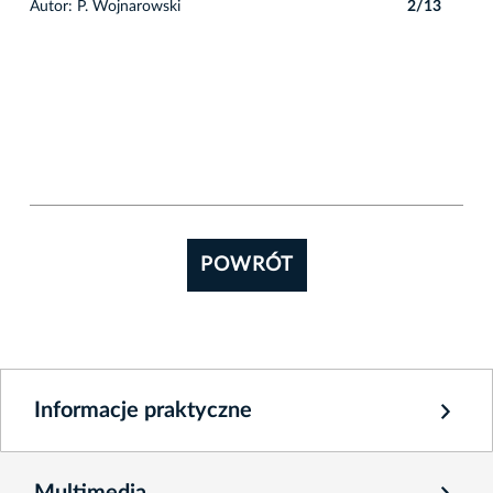
3
Autor: P. Wojnarowski
2/13
Auto
POWRÓT
Informacje praktyczne