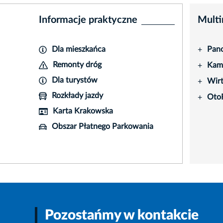
Informacje praktyczne
Multi
Dla mieszkańca
Pano
+
Remonty dróg
Kame
+
Dla turystów
Wir
+
Rozkłady jazdy
Oto
+
Karta Krakowska
Obszar Płatnego Parkowania
Pozostańmy w kontakcie