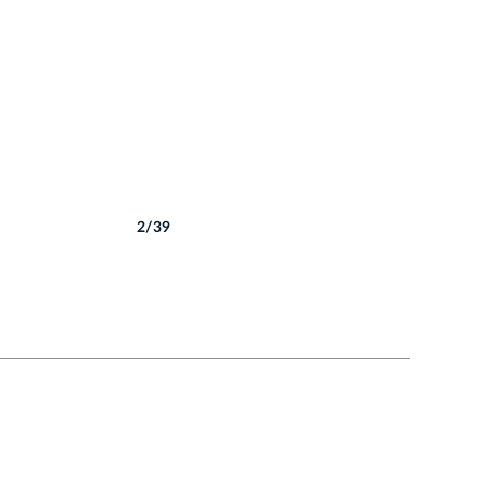
2/39
Autor: P. Wojnarowski