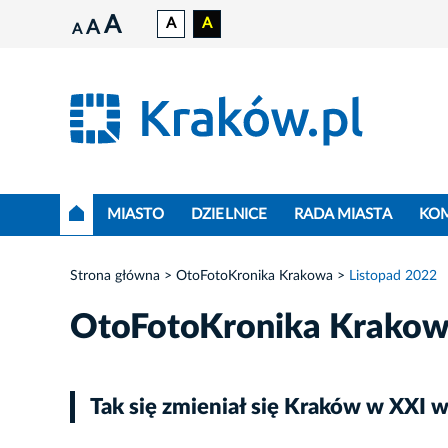
A
A
A
A
A
MIASTO
DZIELNICE
RADA MIASTA
KO
Strona główna
OtoFotoKronika Krakowa
Listopad 2022
OtoFotoKronika Krako
Tak się zmieniał się Kraków w XXI w