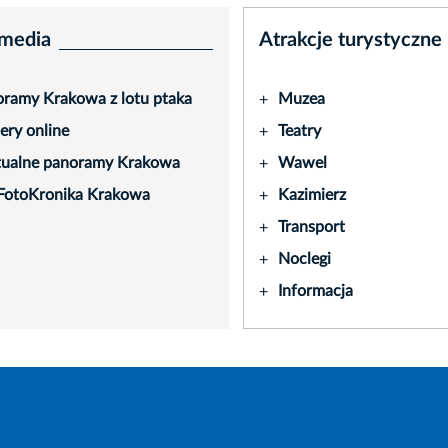
media
Atrakcje turystyczne
ramy Krakowa z lotu ptaka
Muzea
+
ry online
Teatry
+
tualne panoramy Krakowa
Wawel
+
FotoKronika Krakowa
Kazimierz
+
Transport
+
Noclegi
+
Informacja
+