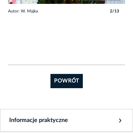
3
Autor: W. Majka
2/13
Auto
POWRÓT
Informacje praktyczne