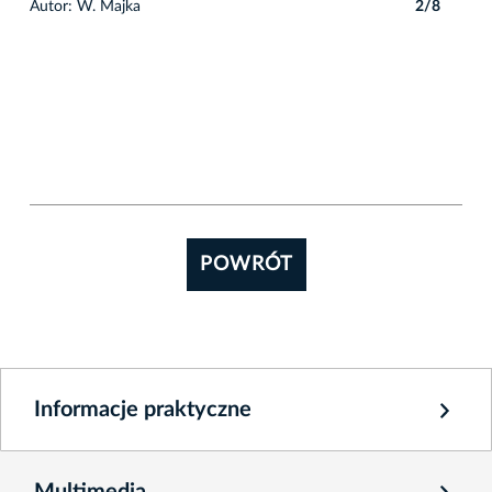
8
Autor: W. Majka
2/8
POWRÓT
Informacje praktyczne
Multimedia