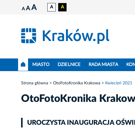
A
A
A
A
A
MIASTO
DZIELNICE
RADA MIASTA
KO
Strona główna
OtoFotoKronika Krakowa
Kwiecień 2021
OtoFotoKronika Krako
UROCZYSTA INAUGURACJA OŚWIE