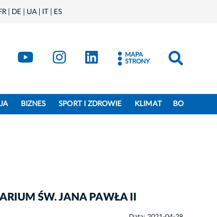
FR
DE
UA
IT
ES
book
Kraków - X
Kraków - YouTube
Kraków - Instagram
Kraków - LinkedIn
MAPA
STRONY
JA
BIZNES
SPORT I ZDROWIE
KLIMAT
BO
ARIUM ŚW. JANA PAWŁA II
Data: 2021-04-28