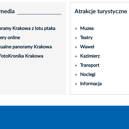
media
Atrakcje turystyczne
ramy Krakowa z lotu ptaka
Muzea
+
ry online
Teatry
+
tualne panoramy Krakowa
Wawel
+
FotoKronika Krakowa
Kazimierz
+
Transport
+
Noclegi
+
Informacja
+