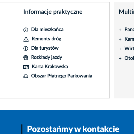
Informacje praktyczne
Multi
Dla mieszkańca
Pano
+
Remonty dróg
Kame
+
Dla turystów
Wir
+
Rozkłady jazdy
Oto
+
Karta Krakowska
Obszar Płatnego Parkowania
Pozostańmy w kontakcie