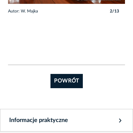
3
Autor: W. Majka
2/13
Auto
POWRÓT
Informacje praktyczne