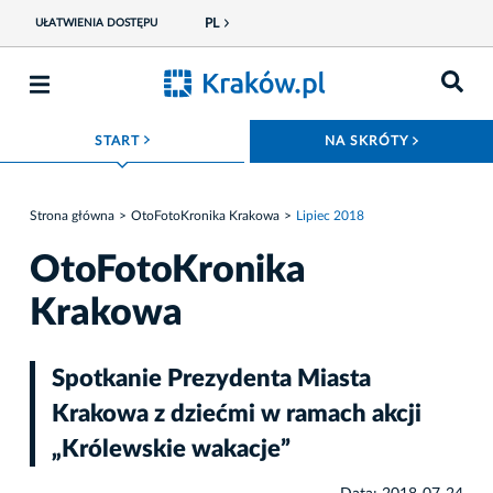
PL
UŁATWIENIA DOSTĘPU
ROZWIŃ MENU
ROZWIŃ
START
NA SKRÓTY
Strona główna
OtoFotoKronika Krakowa
Lipiec 2018
OtoFotoKronika
Krakowa
Spotkanie Prezydenta Miasta
Krakowa z dziećmi w ramach akcji
„Królewskie wakacje”