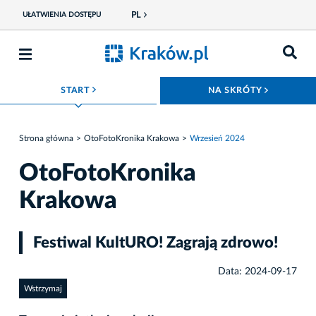
PL
UŁATWIENIA DOSTĘPU
ROZWIŃ MENU
ROZWIŃ
START
NA SKRÓTY
Strona główna
OtoFotoKronika Krakowa
Wrzesień 2024
OtoFotoKronika
Krakowa
Festiwal KultURO! Zagrają zdrowo!
Data: 2024-09-17
Wstrzymaj