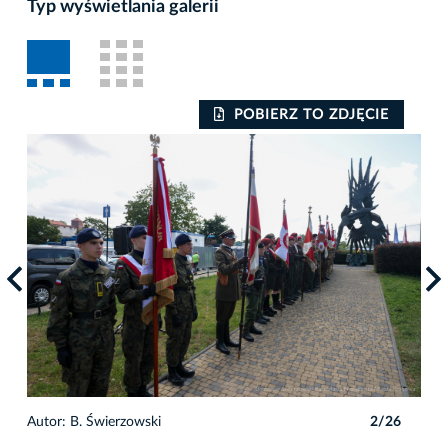
Typ wyświetlania galerii
POBIERZ TO ZDJĘCIE
6
Autor: B. Świerzowski
2/26
Auto