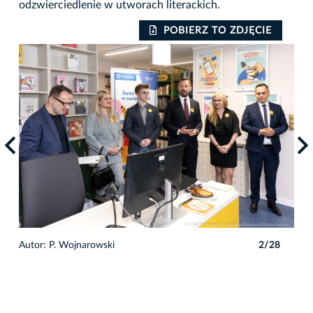
odzwierciedlenie w utworach literackich.
POBIERZ TO ZDJĘCIE
8
Autor: P. Wojnarowski
2/28
Auto