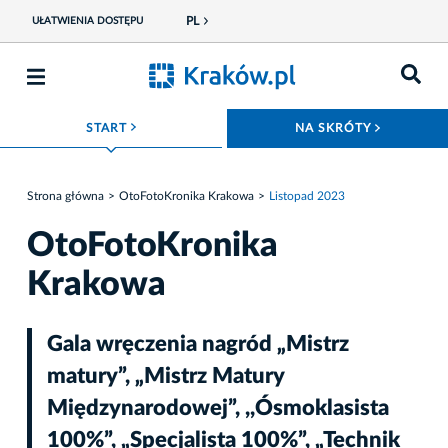
PL
UŁATWIENIA DOSTĘPU
ROZWIŃ MENU
ROZWIŃ
START
NA SKRÓTY
Strona główna
OtoFotoKronika Krakowa
Listopad 2023
OtoFotoKronika
Krakowa
Gala wręczenia nagród „Mistrz
matury”, „Mistrz Matury
Międzynarodowej”, ,,Ósmoklasista
100%”, „Specjalista 100%”, „Technik