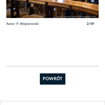
9
Autor: P. Wojnarowski
2/59
Auto
POWRÓT