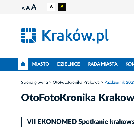
A
A
A
A
A
MIASTO
DZIELNICE
RADA MIASTA
KO
Strona główna
OtoFotoKronika Krakowa
Październik 202
OtoFotoKronika Krako
VII EKONOMED Spotkanie krakows