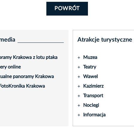
POWRÓT
media
Atrakcje turystyczne
ramy Krakowa z lotu ptaka
Muzea
+
ry online
Teatry
+
tualne panoramy Krakowa
Wawel
+
FotoKronika Krakowa
Kazimierz
+
Transport
+
Noclegi
+
Informacja
+