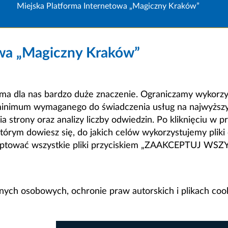
Miejska Platforma Internetowa „Magiczny Kraków”
owa „Magiczny Kraków”
a dla nas bardzo duże znaczenie. Ograniczamy wykorzyst
minimum wymaganego do świadczenia usług na najwyższym
strony oraz analizy liczby odwiedzin. Po kliknięciu w pr
m dowiesz się, do jakich celów wykorzystujemy pliki c
ceptować wszystkie pliki przyciskiem „ZAAKCEPTUJ WS
anych osobowych, ochronie praw autorskich i plikach coo