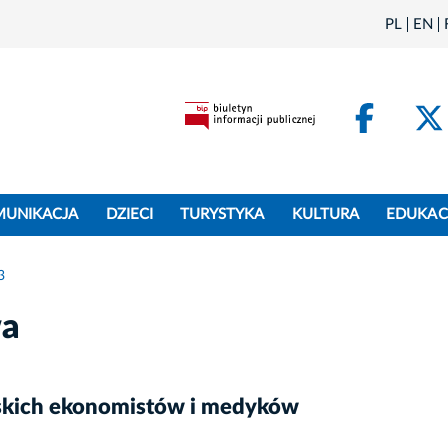
PL
EN
Face
MUNIKACJA
DZIECI
TURYSTYKA
KULTURA
EDUKAC
3
wa
kich ekonomistów i medyków