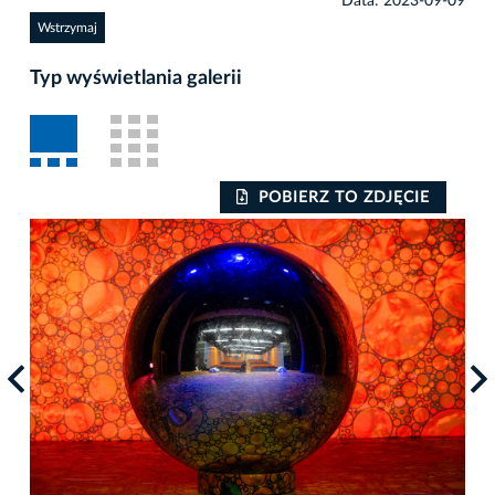
Data: 2023-09-09
Wstrzymaj
Typ wyświetlania galerii
POBIERZ TO ZDJĘCIE
Auto