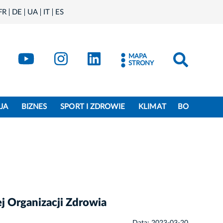
FR
DE
UA
IT
ES
book
Kraków - X
Kraków - YouTube
Kraków - Instagram
Kraków - LinkedIn
MAPA
STRONY
JA
BIZNES
SPORT I ZDROWIE
KLIMAT
BO
j Organizacji Zdrowia
Data: 2023-03-20