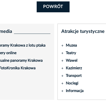
POWRÓT
media
Atrakcje turystyczne
ramy Krakowa z lotu ptaka
Muzea
+
ry online
Teatry
+
tualne panoramy Krakowa
Wawel
+
FotoKronika Krakowa
Kazimierz
+
Transport
+
Noclegi
+
Informacja
+