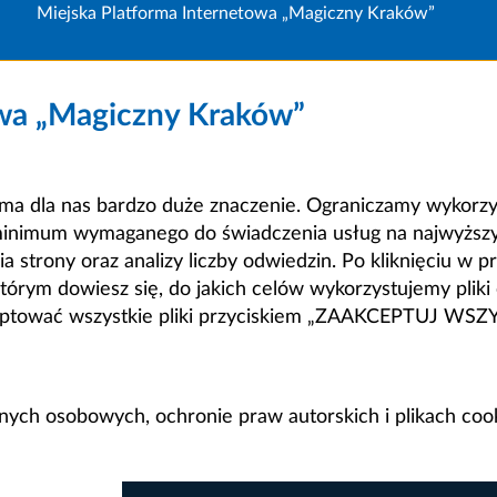
Miejska Platforma Internetowa „Magiczny Kraków”
owa „Magiczny Kraków”
a dla nas bardzo duże znaczenie. Ograniczamy wykorzyst
minimum wymaganego do świadczenia usług na najwyższym
strony oraz analizy liczby odwiedzin. Po kliknięciu w pr
m dowiesz się, do jakich celów wykorzystujemy pliki c
ceptować wszystkie pliki przyciskiem „ZAAKCEPTUJ WS
anych osobowych, ochronie praw autorskich i plikach coo