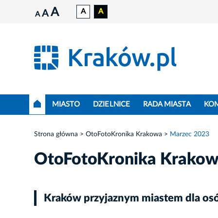
A
A
A
A
A
MIASTO
DZIELNICE
RADA MIASTA
KO
Strona główna
OtoFotoKronika Krakowa
Marzec 2023
OtoFotoKronika Krako
Kraków przyjaznym miastem dla osób