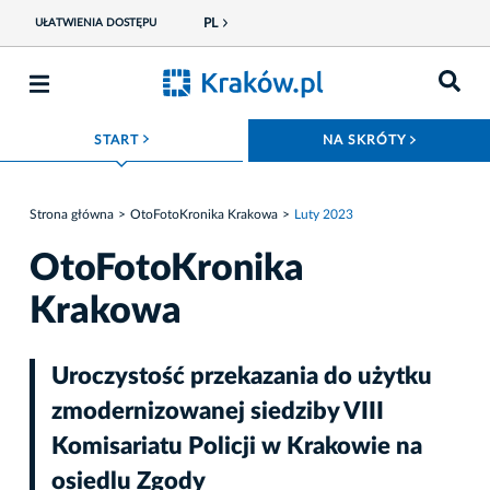
PL
UŁATWIENIA DOSTĘPU
ROZWIŃ MENU
ROZWIŃ
START
NA SKRÓTY
Strona główna
OtoFotoKronika Krakowa
Luty 2023
OtoFotoKronika
Krakowa
Uroczystość przekazania do użytku
zmodernizowanej siedziby VIII
Komisariatu Policji w Krakowie na
osiedlu Zgody