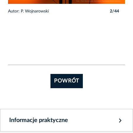
4
Autor: P. Wojnarowski
2/44
Auto
POWRÓT
Informacje praktyczne