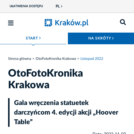
PL
UŁATWIENIA DOSTĘPU
ROZWIŃ MENU
ROZWIŃ
START
NA SKRÓTY
Strona główna
OtoFotoKronika Krakowa
Listopad 2022
OtoFotoKronika
Krakowa
Gala wręczenia statuetek
darczyńcom 4. edycji akcji „Hoover
Table”