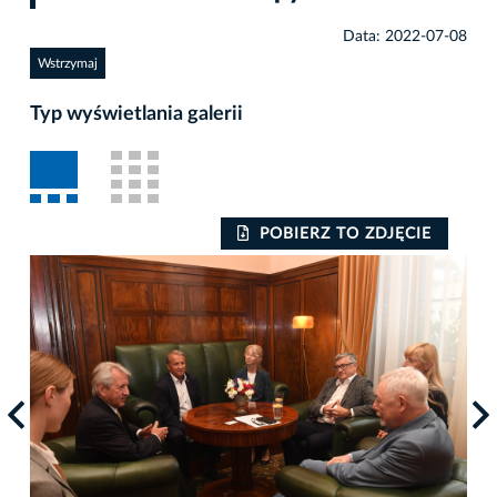
Data: 2022-07-08
Wstrzymaj
Typ wyświetlania galerii
POBIERZ TO ZDJĘCIE
Auto