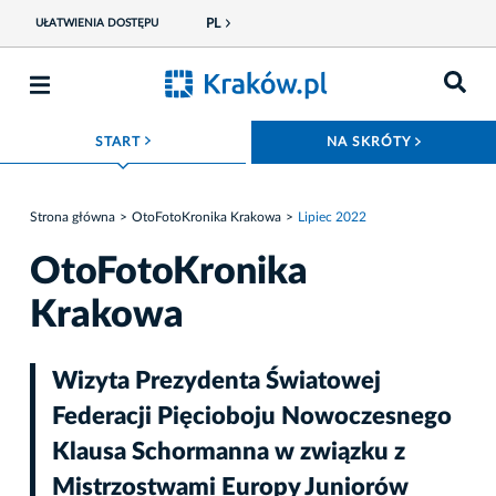
PL
UŁATWIENIA DOSTĘPU
ROZWIŃ MENU
ROZWIŃ
START
NA SKRÓTY
Strona główna
OtoFotoKronika Krakowa
Lipiec 2022
OtoFotoKronika
Krakowa
Wizyta Prezydenta Światowej
Federacji Pięcioboju Nowoczesnego
Klausa Schormanna w związku z
Mistrzostwami Europy Juniorów