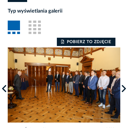
Typ wyświetlania galerii
POBIERZ TO ZDJĘCIE
Auto