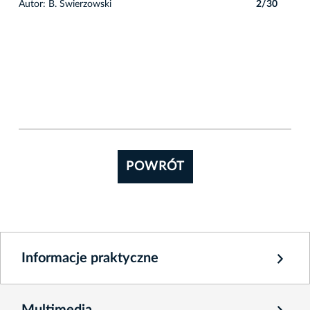
0
Autor: B. Świerzowski
2/30
POWRÓT
Informacje praktyczne
Multimedia