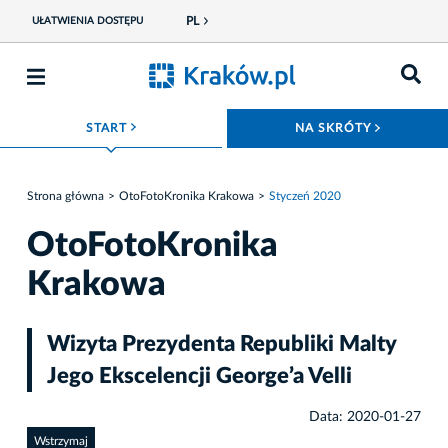
PL
UŁATWIENIA DOSTĘPU
ROZWIŃ MENU
ROZWIŃ
START
NA SKRÓTY
Strona główna
OtoFotoKronika Krakowa
Styczeń 2020
OtoFotoKronika
Krakowa
Wizyta Prezydenta Republiki Malty
Jego Ekscelencji George’a Velli
Data: 2020-01-27
Wstrzymaj