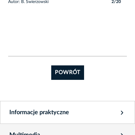
0
Autor: B. Świerzowski
2/20
POWRÓT
Informacje praktyczne
Multimedia