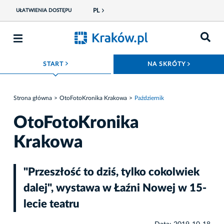
PL
UŁATWIENIA DOSTĘPU
ROZWIŃ MENU
ROZWIŃ
START
NA SKRÓTY
Strona główna
OtoFotoKronika Krakowa
Październik
OtoFotoKronika
Krakowa
"Przeszłość to dziś, tylko cokolwiek
dalej", wystawa w Łaźni Nowej w 15-
lecie teatru