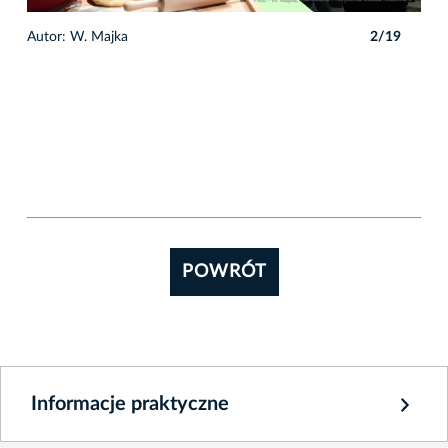
9
Autor: W. Majka
2/19
Auto
POWRÓT
Informacje praktyczne