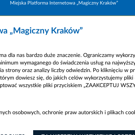
Miejska Platforma Internetowa „Magiczny Kraków”
owa „Magiczny Kraków”
a dla nas bardzo duże znaczenie. Ograniczamy wykorzyst
minimum wymaganego do świadczenia usług na najwyższym
strony oraz analizy liczby odwiedzin. Po kliknięciu w pr
m dowiesz się, do jakich celów wykorzystujemy pliki c
ceptować wszystkie pliki przyciskiem „ZAAKCEPTUJ WS
anych osobowych, ochronie praw autorskich i plikach coo