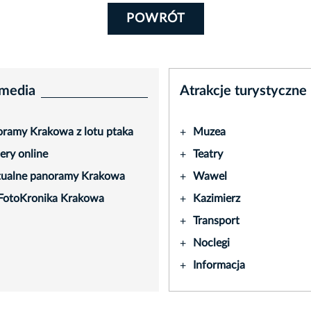
POWRÓT
media
Atrakcje turystyczne
ramy Krakowa z lotu ptaka
Muzea
+
ry online
Teatry
+
tualne panoramy Krakowa
Wawel
+
FotoKronika Krakowa
Kazimierz
+
Transport
+
Noclegi
+
Informacja
+