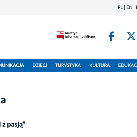
PL
EN
Face
MUNIKACJA
DZIECI
TURYSTYKA
KULTURA
EDUKAC
wa
 z pasją”