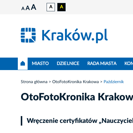
A
A
A
A
A
MIASTO
DZIELNICE
RADA MIASTA
KO
Strona główna
OtoFotoKronika Krakowa
Październik
OtoFotoKronika Krako
Wręczenie certyfikatów „Nauczyciel